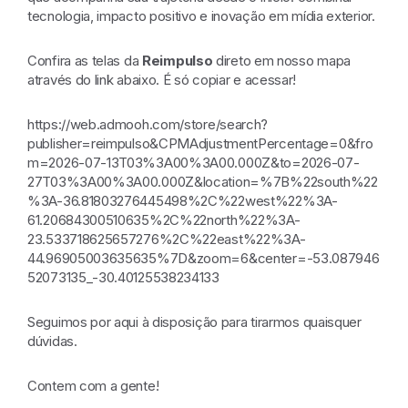
tecnologia, impacto positivo e inovação em mídia exterior.
Confira as telas da
Reimpulso
direto em nosso mapa
através do link abaixo. É só copiar e acessar!
https://web.admooh.com/store/search?
publisher=reimpulso&CPMAdjustmentPercentage=0&fro
m=2026-07-13T03%3A00%3A00.000Z&to=2026-07-
27T03%3A00%3A00.000Z&location=%7B%22south%22
%3A-36.81803276445498%2C%22west%22%3A-
61.20684300510635%2C%22north%22%3A-
23.533718625657276%2C%22east%22%3A-
44.96905003635635%7D&zoom=6&center=-53.087946
52073135_-30.40125538234133
Seguimos por aqui à disposição para tirarmos quaisquer
dúvidas.
Contem com a gente!