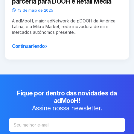
parceria para DOOH e Retail Media
13 de maio de 2025
A adMooH, maior adNetwork de pDOOH da América
Latina, e a Mikro Market, rede inovadora de mini
mercados autônomos presente...
Continuar lendo ›
Fique por dentro das novidades da
adMooH!
Assine nossa newsletter.