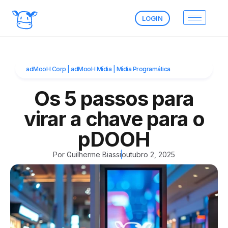
LOGIN
adMooH Corp
|
adMooH Mídia
|
Mídia Programática
Os 5 passos para
virar a chave para o
pDOOH
Por
Guilherme Biassi
outubro 2, 2025