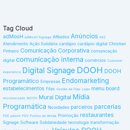
Tag Cloud
Anúncios
adMooH
Afiliados
adMooH Signage
AS2
Atendimento
Ação Solidária
cardápio
cardápio digital
Christian
Comunicação Corporativa
Pinheiro
comunicação
comunicação interna
digital
comércios
Customer
DOOH
Digital Signage
DOOH
experience
Endomarketing
Programático
Empresas
estabelecimentos
menu board
Filas
Gestão de Filas
Lojas
Mídia
Mural Digital
micromercado
MOOH
Programática
parcerias
parceiros
Novidades
restaurantes
Promoção
PDE
pdooh
PDV
Pontos de Venda
Signage
Software
Solidariedade
tecnologia
transformação