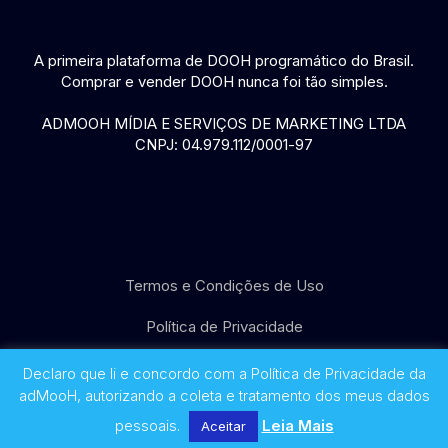
A primeira plataforma de DOOH programático do Brasil.
Comprar e vender DOOH nunca foi tão simples.
ADMOOH MÍDIA E SERVIÇOS DE MARKETING LTDA
CNPJ: 04.979.112/0001-97
Termos e Condições de Uso
Política de Privacidade
© 2017 - 2026 adMooH
Declaro que li e concordo com a Política de Privacidade da
adMooH, autorizando a coleta e tratamento dos meus dados
pessoais.
Leia Mais
Aceitar