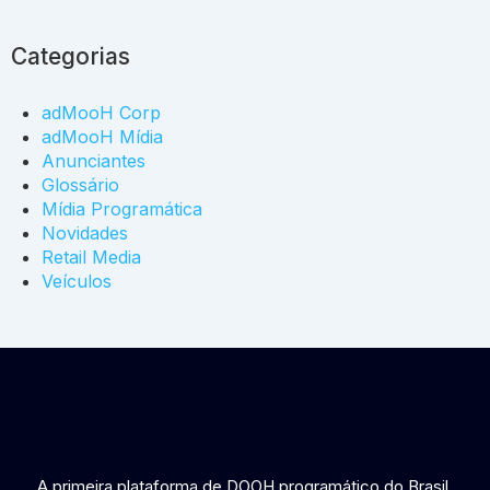
Categorias
adMooH Corp
adMooH Mídia
Anunciantes
Glossário
Mídia Programática
Novidades
Retail Media
Veículos
A primeira plataforma de DOOH programático do Brasil.