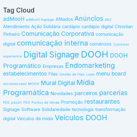
Tag Cloud
Anúncios
adMooH
Afiliados
adMooH Signage
AS2
Atendimento
Ação Solidária
cardápio
cardápio digital
Christian
Comunicação Corporativa
Pinheiro
comunicação
comunicação interna
digital
comércios
Customer
DOOH
Digital Signage
DOOH
experience
Endomarketing
Programático
Empresas
estabelecimentos
menu board
Filas
Gestão de Filas
Lojas
Mídia
Mural Digital
micromercado
MOOH
Programática
parcerias
parceiros
Novidades
restaurantes
Promoção
PDE
pdooh
PDV
Pontos de Venda
Signage
Software
Solidariedade
tecnologia
transformação
Veículos DOOH
digital
Veículos de mídia