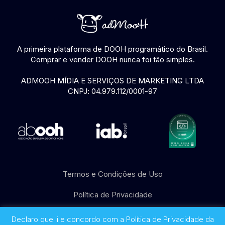
A primeira plataforma de DOOH programático do Brasil.
Comprar e vender DOOH nunca foi tão simples.
ADMOOH MÍDIA E SERVIÇOS DE MARKETING LTDA
CNPJ: 04.979.112/0001-97
Termos e Condições de Uso
Política de Privacidade
© 2017 - 2026 adMooH
Declaro que li e concordo com a Política de Privacidade da